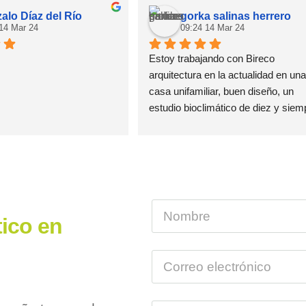
alo Díaz del Río
gorka salinas herrero
 14 Mar 24
09:24 14 Mar 24
Estoy trabajando con Bireco 
arquitectura en la actualidad en una 
casa unifamiliar, buen diseño, un 
estudio bioclimático de diez y siemp
disponible para resolver las dudas 
surgen, en resumen muy buen trab
tico en