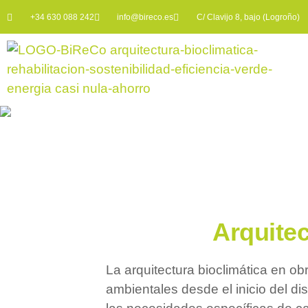
+34 630 088 242
info@bireco.es
C/ Clavijo 8, bajo (Logroño)
Arquitec
La arquitectura bioclimática en ob
ambientales desde el inicio del d