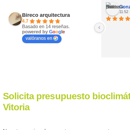
Gonz
11:52
Bireco arquitectura
4.7
Basado en 14 reseñas.
powered by
G
o
o
g
l
e
valóranos en
Solicita presupuesto bioclimá
Vitoria