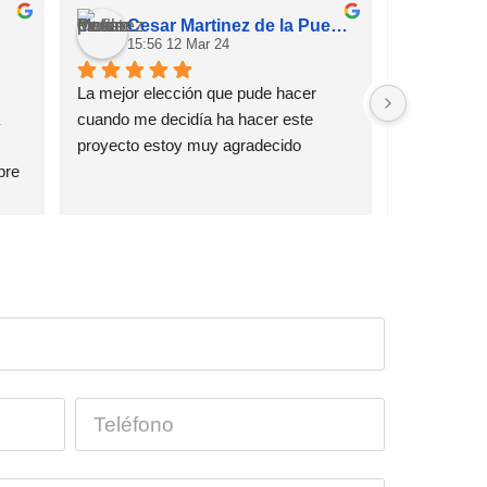
Cesar Martinez de la Puente
Mai
15:56 12 Mar 24
15:0
La mejor elección que pude hacer 
Mi experien
cuando me decidía ha hacer este 
muy profesi
proyecto estoy muy agradecido
re 
que 
ajo.